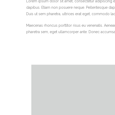
Lorem ipsum dolor sit amet, consectetur adipiscing el
dapibus. Etiam non posuere neque. Pellentesque dapib
Duis ut sem pharetra, ultrices erat eget, commodo la
Maecenas rhoncus porttitor risus eu venenatis. Aenean s
pharetra sem, eget ullamcorper ante. Donec accumsa