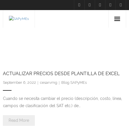
Inicio
BLOG LEFT SIDEBAR
Caráteristicas
Clientes
ACTUALIZAR PRECIOS DESDE PLANTILLA DE EXCEL
Descargas
September 6, 2022
cesarvmg
Blog SAPyMEs
Contacto
Cuando se necesita cambiar el precio (descripción, costo, línea,
campos de clasificación del SAT etc.) de…
Read More