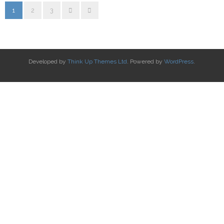
1
2
3
Developed by
Think Up Themes Ltd
. Powered by
WordPress
.