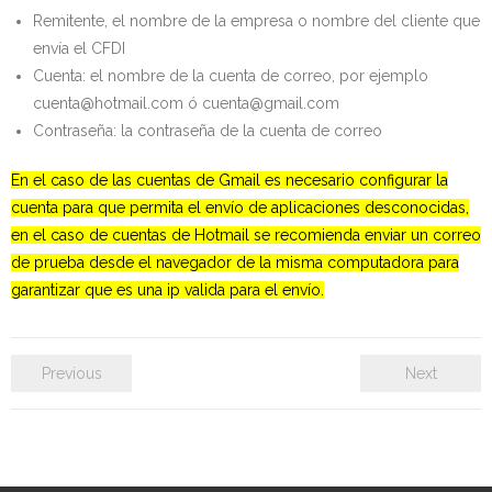
Remitente, el nombre de la empresa o nombre del cliente que
envía el CFDI
Cuenta: el nombre de la cuenta de correo, por ejemplo
cuenta@hotmail.com ó cuenta@gmail.com
Contraseña: la contraseña de la cuenta de correo
En
el caso de las cuentas de Gmail es necesario configurar la
cuenta para que permita el envío de aplicaciones desconocidas,
en el caso de cuentas de Hotmail se recomienda enviar un correo
de prueba desde el navegador de la misma computadora para
garantizar que es una ip valida para el envío.
Previous
Next