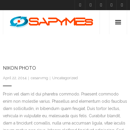
Inicio
NIKON PHOTO
Caráteristicas
Clientes
NIKON PHOTO
April 22, 2014
cesarvmg
Uncategorized
Descargas
Proin vel diam id dui pharetra commodo. Praesent commodo
Contacto
enim non molestie varius. Phasellus and elementum odio faucibus
diam sollicitudin, in bibendum quam feugiat. Duis tortor lectus,
vehicula in vulputate eu, malesuada quis felis. Curabitur blandit,
diam a tincidunt convallis, nulla urna accumsan ligula, vitae iaculis