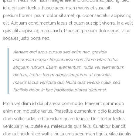
ipsum metus non risus. Integer eleifend tincidunt adipiscing. Sed
id dignissim lectus. Fusce accumsan mauris et suscipit
pretium.Lorem ipsum dolor sit amet, quickconsectetur adipiscing
elit. Aliquam condimentum lacus et quam suscipit viverra. In a velit
quis elit adipiscing malesuada. Praesent pretium dolor eros, vitae
sodales justo porta nec.
Aenean orci arcu, cursus sed enim nec, gravida
accumsan neque. Suspendisse non libero vitae tellus
aliquam rutrum. Etiam elementum, nulla vel elementum
dictum, lectus lorem dignissim purus, at convallis
mauris lacus vehicula dui. Nulla quis viverra nulla, sed
facilisis dolor. In hac habitasse platea dictumst.
Proin vel diam id dui pharetra commodo. Praesent commodo
enim non molestie varius. Phasellus elementum odio faucibus
diam sollicitudin, in bibendum quam feugiat. Duis tortor lectus,
vehicula in vulputate eu, malesuada quis felis. Curabitur blandit,
diam a tincidunt convallis, nulla urna accumsan ligula, vitae iaculis